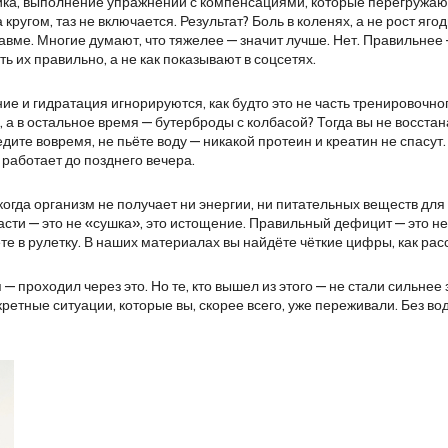
ика
,
выполнение упражнений с компенсациями, которые перегружаю
кругом, таз не включается. Результат? Боль в коленях, а не рост яго
к травме. Многие думают, что тяжелее — значит лучше. Нет. Правильн
ь их правильно, а не как показывают в соцсетях.
ание и гидратация игнорируются, как будто это не часть тренировочн
и, а в остальное время — бутерброды с колбасой? Тогда вы не восс
не едите вовремя, не пьёте воду — никакой протеин и креатин не спасу
 работает до позднего вечера.
когда организм не получает ни энергии, ни питательных веществ дл
асти — это не «сушка», это истощение. Правильный дефицит — это не 
те в рулетку. В наших материалах вы найдёте чёткие цифры, как рас
— проходил через это. Но те, кто вышел из этого — не стали сильнее
етные ситуации, которые вы, скорее всего, уже переживали. Без воды