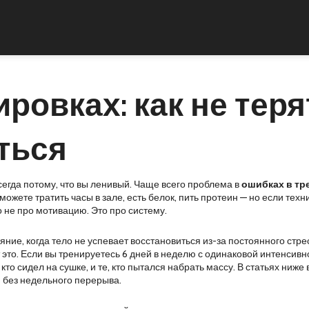
ровках: как не теря
ться
всегда потому, что вы ленивый. Чаще всего проблема в
ошибках в тр
 можете тратить часы в зале, есть белок, пить протеин — но если те
то не про мотивацию. Это про систему.
яние, когда тело не успевает восстановиться из-за постоянного стре
 это. Если вы тренируетесь 6 дней в неделю с одинаковой интенсивн
 кто сидел на сушке, и те, кто пытался набрать массу. В статьях ниж
я без недельного перерыва.