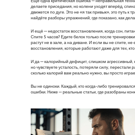
Ещё одна критическая ошибка —
неправильная техн
делаете приседания, но колени уходят вперёд, спина 
движется по дуге. Это не «я так привык», это путь 
найдёте разборы упражнений, где показано, как делат
И ещё —
недостаток восстановления
,
когда сон, пит
Спите 5 часов? Едите белок только после тренировк
растут не в зале, а на диване. И если вы не спите, 
восстановления, которые работают даже для тех, кто
И да —
калорийный дефицит
,
слишком агрессивный, 
но чувствуете усталость, потеряли силу, перестали р
сколько калорий вам реально нужно, вы просто играе
Вы не одиноки. Каждый, кто когда-либо тренировался 
ошибки. Ниже — реальные статьи, где разобраны конкр