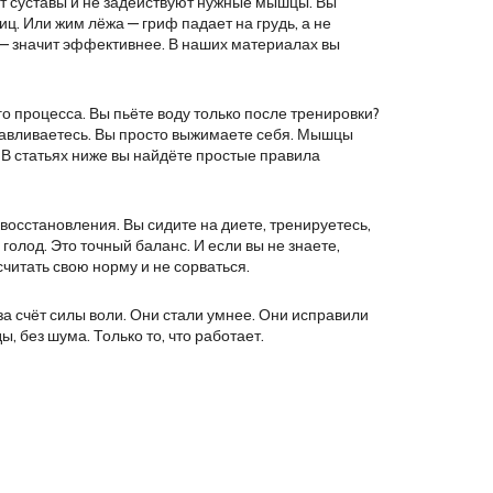
т суставы и не задействуют нужные мышцы
. Вы
диц. Или жим лёжа — гриф падает на грудь, а не
ее — значит эффективнее. В наших материалах вы
ого процесса
. Вы пьёте воду только после тренировки?
танавливаетесь. Вы просто выжимаете себя. Мышцы
т. В статьях ниже вы найдёте простые правила
я восстановления
. Вы сидите на диете, тренируетесь,
голод. Это точный баланс. И если вы не знаете,
считать свою норму и не сорваться.
 за счёт силы воли. Они стали умнее. Они исправили
, без шума. Только то, что работает.