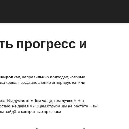
ть прогресс и
енировках
,
неправильных подходах, которые
хника кривая, восстановление игнорируется или
сса
. Вы думаете: «Чем чаще, тем лучше». Нет.
остью, не давая мышцам отдыха, вы не растёте — вы
е вы найдёте конкретные признаки