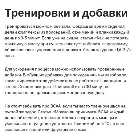
Тренировки и добавки
Тренироваться можно и без зала. Сокращай время сидения,
делай комплексы из приседаний, отжиманий и планки каждый
день по 3‑5 минут. Если уже на сушке, статья «Как не потерять
мышечную массу при сушке» советует добавить в программу
лёгкие весовые упражнения и держать белок на уровне 1,6‑2 г/кг
веса.
Для ускорения процесса можно использовать проверенные
добавки. В «Лучших добавках для похудения» мы разобрали,
какие жиросжигатели действительно работают: L‑карнитин и
зелёный кофе‑экстракт. Принимай их за 30 минут до
тренировок, не превышая рекомендованную дозу.
Не стоит забывать про BCAA, если ты часто тренируешься на
пустой желудок. Статья «Можно ли принимать BCAA каждый
день» объясняет, что они помогают сохранить мышцы и
уменьшают ощущение усталости. Принимай по 5‑10 г в день,
смешивая с водой или фруктовым соком.