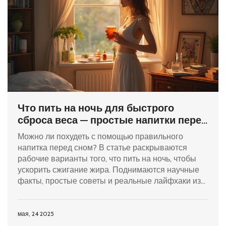
Что пить на ночь для быстрого
сброса веса — простые напитки перед
сном
Можно ли похудеть с помощью правильного
напитка перед сном? В статье раскрываются
рабочие варианты того, что пить на ночь, чтобы
ускорить сжигание жира. Поднимаются научные
факты, простые советы и реальные лайфхаки из
жизни. Всё разложено по полочкам – что помогает
реально, а что просто миф. Разбираемся, как
сделать свои ночные привычки полезными для
мая, 24 2025
фигуры.