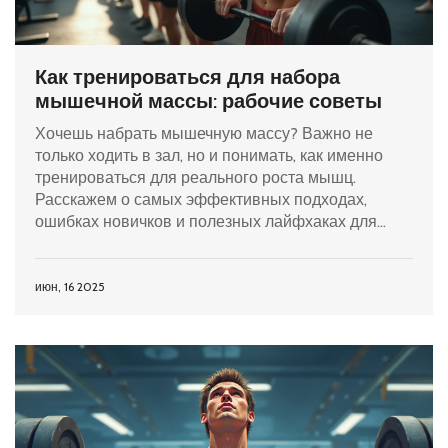
Как тренироваться для набора
мышечной массы: рабочие советы
Хочешь набрать мышечную массу? Важно не
только ходить в зал, но и понимать, как именно
тренироваться для реального роста мышц.
Расскажем о самых эффективных подходах,
ошибках новичков и полезных лайфхаках для
ускорения результата. Ты узнаешь, сколько раз в
неделю тренироваться, как выбирать веса, и
реально ли 'прокачаться' без спортпита. Всё
июн, 16 2025
просто, по делу и без мистики.