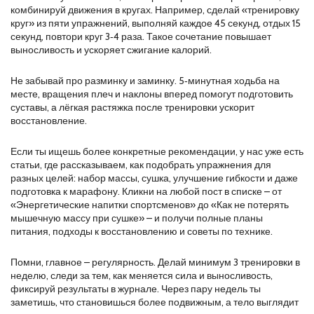
комбинируй движения в кругах. Например, сделай «тренировку
круг» из пяти упражнений, выполняй каждое 45 секунд, отдых 15
секунд, повтори круг 3‑4 раза. Такое сочетание повышает
выносливость и ускоряет сжигание калорий.
Не забывай про разминку и заминку. 5‑минутная ходьба на
месте, вращения плеч и наклоны вперед помогут подготовить
суставы, а лёгкая растяжка после тренировки ускорит
восстановление.
Если ты ищешь более конкретные рекомендации, у нас уже есть
статьи, где рассказываем, как подобрать упражнения для
разных целей: набор массы, сушка, улучшение гибкости и даже
подготовка к марафону. Кликни на любой пост в списке – от
«Энергетические напитки спортсменов» до «Как не потерять
мышечную массу при сушке» – и получи полные планы
питания, подходы к восстановлению и советы по технике.
Помни, главное – регулярность. Делай минимум 3 тренировки в
неделю, следи за тем, как меняется сила и выносливость,
фиксируй результаты в журнале. Через пару недель ты
заметишь, что становишься более подвижным, а тело выглядит