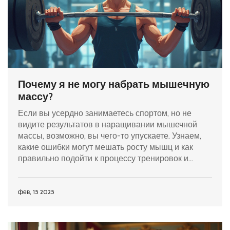
Почему я не могу набрать мышечную
массу?
Если вы усердно занимаетесь спортом, но не
видите результатов в наращивании мышечной
массы, возможно, вы чего-то упускаете. Узнаем,
какие ошибки могут мешать росту мышц и как
правильно подойти к процессу тренировок и
питания. Мы поговорим о ключевых факторах,
таких как белки, отдых, и программа тренировок.
Понимание этих аспектов поможет вам достичь
фев, 15 2025
желаемых результатов и добиться прогресса.