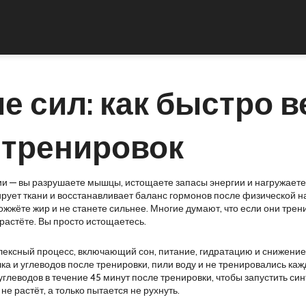
е сил: как быстро 
 тренировок
рии — вы разрушаете мышцы, истощаете запасы энергии и нагружает
рует ткани и восстанавливает баланс гормонов после физической н
сожжёте жир и не станете сильнее.
Многие думают, что если они трени
растёте. Вы просто истощаетесь.
ексный процесс, включающий сон, питание, гидратацию и снижение
елка и углеводов после тренировки, пили воду и не тренировались к
углеводов в течение 45 минут после тренировки, чтобы запустить си
е растёт, а только пытается не рухнуть.