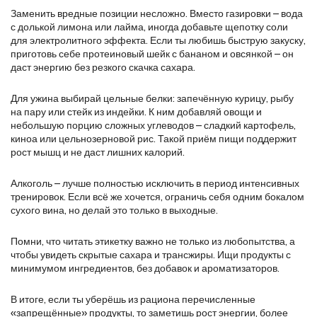
Заменить вредные позиции несложно. Вместо газировки – вода
с долькой лимона или лайма, иногда добавьте щепотку соли
для электролитного эффекта. Если ты любишь быструю закуску,
приготовь себе протеиновый шейк с бананом и овсянкой – он
даст энергию без резкого скачка сахара.
Для ужина выбирай цельные белки: запечённую курицу, рыбу
на пару или стейк из индейки. К ним добавляй овощи и
небольшую порцию сложных углеводов – сладкий картофель,
киноа или цельнозерновой рис. Такой приём пищи поддержит
рост мышц и не даст лишних калорий.
Алкоголь – лучше полностью исключить в период интенсивных
тренировок. Если всё же хочется, ограничь себя одним бокалом
сухого вина, но делай это только в выходные.
Помни, что читать этикетку важно не только из любопытства, а
чтобы увидеть скрытые сахара и трансжиры. Ищи продукты с
минимумом ингредиентов, без добавок и ароматизаторов.
В итоге, если ты уберёшь из рациона перечисленные
«запрещённые» продукты, то заметишь рост энергии, более