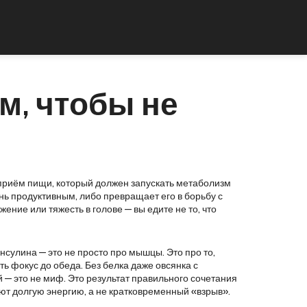
ом, чтобы не
приём пищи, который должен запускать метаболизм
ень продуктивным, либо превращает его в борьбу с
ение или тяжесть в голове — вы едите не то, что
инсулина
— это не просто про мышцы. Это про то,
ать фокус до обеда. Без белка даже овсянка с
й
— это не миф. Это результат правильного сочетания
дают долгую энергию, а не кратковременный «взрыв».