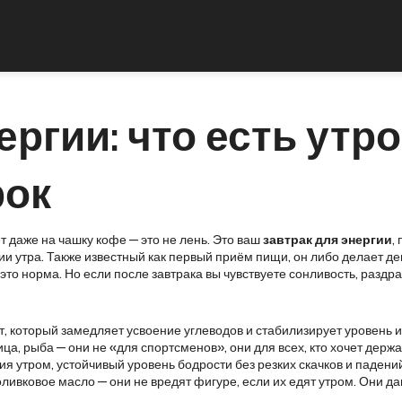
ергии: что есть утр
рок
ет даже на чашку кофе — это не лень. Это ваш
завтрак для энергии
,
ии утра
. Также известный как
первый приём пищи
, он либо делает д
то норма. Но если после завтрака вы чувствуете сонливость, раздраж
 который замедляет усвоение углеводов и стабилизирует уровень 
урица, рыба — они не «для спортсменов», они для всех, кто хочет держ
ия утром
,
устойчивый уровень бодрости без резких скачков и падени
 оливковое масло — они не вредят фигуре, если их едят утром. Они 