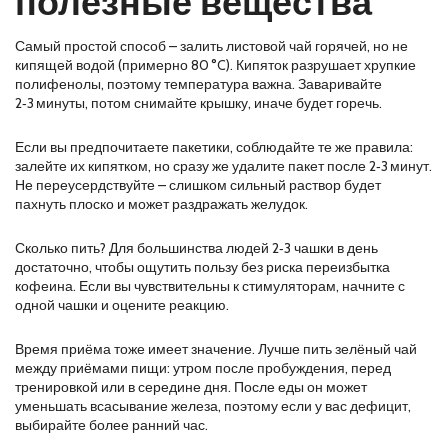
полезные вещества
Самый простой способ – залить листовой чай горячей, но не
кипящей водой (примерно 80 °C). Кипяток разрушает хрупкие
полифенолы, поэтому температура важна. Заваривайте
2‑3 минуты, потом снимайте крышку, иначе будет горечь.
Если вы предпочитаете пакетики, соблюдайте те же правила:
залейте их кипятком, но сразу же удалите пакет после 2‑3 минут.
Не переусердствуйте – слишком сильный раствор будет
пахнуть плоско и может раздражать желудок.
Сколько пить? Для большинства людей 2‑3 чашки в день
достаточно, чтобы ощутить пользу без риска переизбытка
кофеина. Если вы чувствительны к стимуляторам, начните с
одной чашки и оцените реакцию.
Время приёма тоже имеет значение. Лучше пить зелёный чай
между приёмами пищи: утром после пробуждения, перед
тренировкой или в середине дня. После еды он может
уменьшать всасывание железа, поэтому если у вас дефицит,
выбирайте более ранний час.