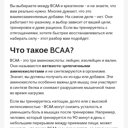
Вы выбираете между BCAA и креатином - и не знаете, что
вам реально нужно. Многие думают, что это
взаимозаменяемые добавки. На самом деле - нет. Они
работают по-разному, и выбор зависит от вашей цели,
тренировок и даже рациона. Если вы тренируетесь с
отягощениями, хотите быстрее восстанавливаться или
набирать силу - этот разбор вам подойдет.
Что такое BCAA?
BCAA - это три аминокислоты: лейцин, изолейцин и валин.
Они называются
ветвисто-цепочечными
аминокислотами
и не синтезируются в организме.
Значит, вы должны получать их из еды или добавок. Эти
аминокислоты особенно важны для мышц: они участвуют
в синтезе белка и снижают разрушение мышечной ткани
во время нагрузки.
Если вы тренируетесь натощак, долго или с высокой
интенсивностью - BCAA могут снизить усталость и
уменьшить боль в мышцах после тренировки. Например,
человек, который тренируется по 90 минут в день с
небольшим перерывом между приемами пищи, может