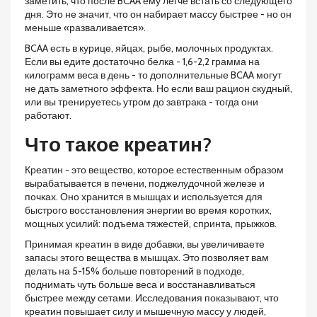
заметить, что после BCAA ему легче встать со следующего
дня. Это не значит, что он набирает массу быстрее - но он
меньше «разваливается».
BCAA есть в курице, яйцах, рыбе, молочных продуктах.
Если вы едите достаточно белка - 1,6-2,2 грамма на
килограмм веса в день - то дополнительные BCAA могут
не дать заметного эффекта. Но если ваш рацион скудный,
или вы тренируетесь утром до завтрака - тогда они
работают.
Что такое креатин?
Креатин - это вещество, которое естественным образом
вырабатывается в печени, поджелудочной железе и
почках. Оно хранится в мышцах и используется для
быстрого восстановления энергии во время коротких,
мощных усилий: подъема тяжестей, спринта, прыжков.
Принимая креатин в виде добавки, вы увеличиваете
запасы этого вещества в мышцах. Это позволяет вам
делать на 5-15% больше повторений в подходе,
поднимать чуть больше веса и восстанавливаться
быстрее между сетами. Исследования показывают, что
креатин повышает силу и мышечную массу у людей,