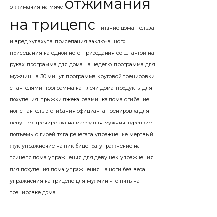
отжимания
отжимания на мяче
на трицепс
питание дома
польза
и вред хулахупа
приседания заключенного
приседания на одной ноге
приседания со штангой на
руках
программа для дома на неделю
программа для
мужчин на 30 минут
программа круговой тренировки
с гантелями
программа на плечи дома
продукты для
похудения
прыжки джека
разминка дома
сгибание
ног с гантелью
сгибания официанта
тренировка для
девушек
тренировка на массу для мужчин
турецкие
подъемы с гирей
тяга ренегата
упражнение мертвый
жук
упражнение на пик бицепса
упражнение на
трицепс дома
упражнения для девушек
упражнения
для похудения дома
упражнения на ноги без веса
упражнения на трицепс для мужчин
что пить на
тренировке дома