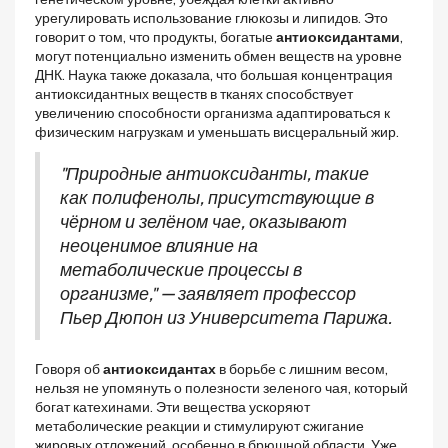
урегулировать использование глюкозы и липидов. Это
говорит о том, что продукты, богатые
антиоксидантами
,
могут потенциально изменить обмен веществ на уровне
ДНК. Наука также доказала, что большая концентрация
антиоксидантных веществ в тканях способствует
увеличению способности организма адаптироваться к
физическим нагрузкам и уменьшать висцеральный жир.
"Природные антиоксиданты, такие
как полифенолы, присутствующие в
чёрном и зелёном чае, оказывают
неоценимое влияние на
метаболические процессы в
организме," — заявляет профессор
Пьер Дюпон из Университета Парижа.
Говоря об
антиоксидантах
в борьбе с лишним весом,
нельзя не упомянуть о полезности зеленого чая, который
богат катехинами. Эти вещества ускоряют
метаболические реакции и стимулируют сжигание
жировых отложений, особенно в брюшной области. Уже