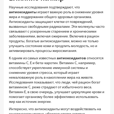
Научные исследования подтверждают, что
антиоксиданты
играют важную роль в снижении уровня
жира и поддержании общего здоровья организма.
Антиоксиданты защищают клетки от повреждений,
вызванных свободными радикалами. Эти молекулы часто
связывают с ускоренным старением и хроническими
заболеваниями, включая ожирение. Включив в рацион
продукты, богатые антиоксидантами, можно не только
улучшить состояние кожи и продлить молодость, но и
активизировать процессы жиросжигания.
К одним из самых известных
антиоксидантов
относятся
витамины C, E и бета-каротин. Витамин C, например,
способствует укреплению иммунной системы и
снижению уровня стресса, который играет
немаловажную роль в накоплении жира на животе.
Исследования показывают, что люди, чей рацион богат
витамином C, реже страдают от избыточного веса.
Витамин E, в свою очередь, улучшает циркуляцию крови и
помогает организму более эффективно использовать
жир как источник энергии.
Интересно, что антиоксиданты могут воздействовать на
генетическом уровне, убеждая клетки активно