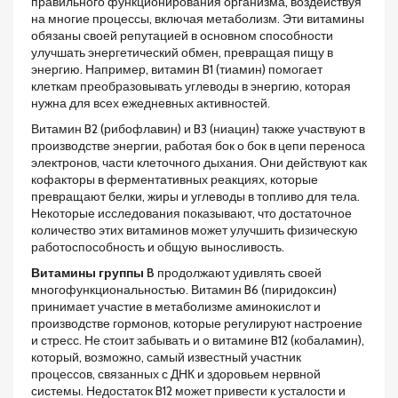
правильного функционирования организма, воздействуя
на многие процессы, включая метаболизм. Эти витамины
обязаны своей репутацией в основном способности
улучшать энергетический обмен, превращая пищу в
энергию. Например, витамин B1 (тиамин) помогает
клеткам преобразовывать углеводы в энергию, которая
нужна для всех ежедневных активностей.
Витамин B2 (рибофлавин) и B3 (ниацин) также участвуют в
производстве энергии, работая бок о бок в цепи переноса
электронов, части клеточного дыхания. Они действуют как
кофакторы в ферментативных реакциях, которые
превращают белки, жиры и углеводы в топливо для тела.
Некоторые исследования показывают, что достаточное
количество этих витаминов может улучшить физическую
работоспособность и общую выносливость.
Витамины группы B
продолжают удивлять своей
многофункциональностью. Витамин B6 (пиридоксин)
принимает участие в метаболизме аминокислот и
производстве гормонов, которые регулируют настроение
и стресс. Не стоит забывать и о витамине B12 (кобаламин),
который, возможно, самый известный участник
процессов, связанных с ДНК и здоровьем нервной
системы. Недостаток B12 может привести к усталости и