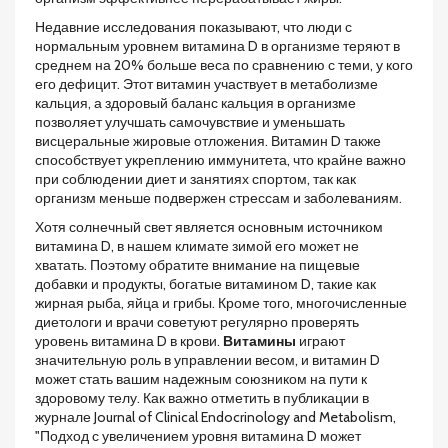
Недавние исследования показывают, что люди с
нормальным уровнем витамина D в организме теряют в
среднем на 20% больше веса по сравнению с теми, у кого
его дефицит. Этот витамин участвует в метаболизме
кальция, а здоровый баланс кальция в организме
позволяет улучшать самочувствие и уменьшать
висцеральные жировые отложения. Витамин D также
способствует укреплению иммунитета, что крайне важно
при соблюдении диет и занятиях спортом, так как
организм меньше подвержен стрессам и заболеваниям.
Хотя солнечный свет является основным источником
витамина D, в нашем климате зимой его может не
хватать. Поэтому обратите внимание на пищевые
добавки и продукты, богатые витамином D, такие как
жирная рыба, яйца и грибы. Кроме того, многочисленные
диетологи и врачи советуют регулярно проверять
уровень витамина D в крови.
Витамины
играют
значительную роль в управлении весом, и витамин D
может стать вашим надежным союзником на пути к
здоровому телу. Как важно отметить в публикации в
журнале Journal of Clinical Endocrinology and Metabolism,
"Подход с увеличением уровня витамина D может