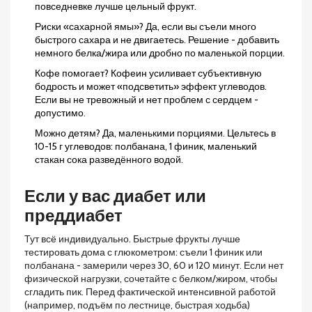
повседневке лучше цельный фрукт.
Риски «сахарной ямы»? Да, если вы съели много
быстрого сахара и не двигаетесь. Решение - добавить
немного белка/жира или дробно по маленькой порции.
Кофе помогает? Кофеин усиливает субъективную
бодрость и может «подсветить» эффект углеводов.
Если вы не тревожный и нет проблем с сердцем -
допустимо.
Можно детям? Да, маленькими порциями. Цельтесь в
10-15 г углеводов: полбанана, 1 финик, маленький
стакан сока разведённого водой.
Если у вас диабет или
преддиабет
Тут всё индивидуально. Быстрые фрукты лучше
тестировать дома с глюкометром: съели 1 финик или
полбанана - замерили через 30, 60 и 120 минут. Если нет
физической нагрузки, сочетайте с белком/жиром, чтобы
сгладить пик. Перед фактической интенсивной работой
(например, подъём по лестнице, быстрая ходьба)