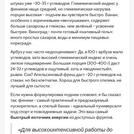
штуках уже ~30-35 г углеводов. Гликемический индекс у
фиников чаще средний, но гликемическая нагрузка
порции высокая - подъем вы чувствуете быстро. Банан,
особенно с коричневыми «веснушками», содержит
больше сахарозы и глюкозы, чем зелёный - усвоение
быстрее. Виноград - почти готовый «нативный гель»:
много простых сахаров, воды и минимум пищевых
«преград».
Арбуз у нас часто недооценивают. Да, в 100 г арбуза мало
углеводов, зато высокий гликемический индекс и очень
легкое пищеварение. Большая порция (300-400 г) даст
24-32 г углеводов и ощутимый, хоть и «водянистый»,
рывок. Сок? Апельсиновый фреш даст ~20 г углеводов на
стакан, но без клетчатки. Хорош для быстрого отклика, не
лучший для сытости.
Если нужна формулировка «одним словом», я бы сказал
так: финики - самый практичный и предсказуемый
«ускоритель», а спелый банан - идеальный «универсал»
под спорт и повседневные задачи. Это ваш самый
быстрый источник энергии
из доступных фруктов.
«Для высокоинтенсивной работы до