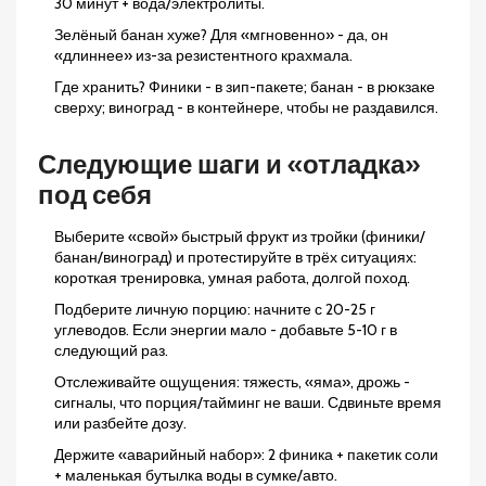
30 минут + вода/электролиты.
Зелёный банан хуже? Для «мгновенно» - да, он
«длиннее» из-за резистентного крахмала.
Где хранить? Финики - в зип-пакете; банан - в рюкзаке
сверху; виноград - в контейнере, чтобы не раздавился.
Следующие шаги и «отладка»
под себя
Выберите «свой» быстрый фрукт из тройки (финики/
банан/виноград) и протестируйте в трёх ситуациях:
короткая тренировка, умная работа, долгой поход.
Подберите личную порцию: начните с 20-25 г
углеводов. Если энергии мало - добавьте 5-10 г в
следующий раз.
Отслеживайте ощущения: тяжесть, «яма», дрожь -
сигналы, что порция/тайминг не ваши. Сдвиньте время
или разбейте дозу.
Держите «аварийный набор»: 2 финика + пакетик соли
+ маленькая бутылка воды в сумке/авто.