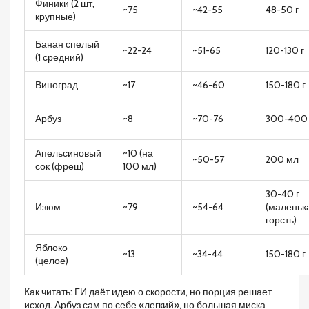
Финики (2 шт,
~75
~42-55
48-50 г
крупные)
Банан спелый
~22-24
~51-65
120-130 г
(1 средний)
Виноград
~17
~46-60
150-180 г
Арбуз
~8
~70-76
300-400 
Апельсиновый
~10 (на
~50-57
200 мл
сок (фреш)
100 мл)
30-40 г
Изюм
~79
~54-64
(маленьк
горсть)
Яблоко
~13
~34-44
150-180 г
(целое)
Как читать: ГИ даёт идею о скорости, но порция решает
исход. Арбуз сам по себе «легкий», но большая миска