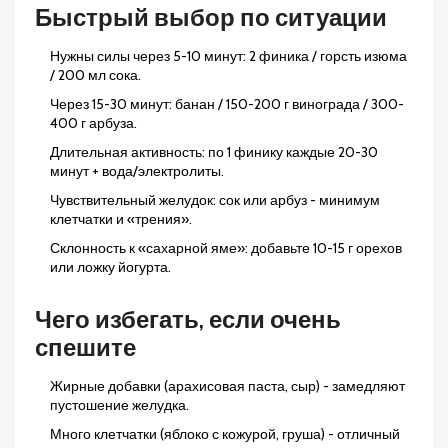
Быстрый выбор по ситуации
Нужны силы через 5-10 минут: 2 финика / горсть изюма
/ 200 мл сока.
Через 15-30 минут: банан / 150-200 г винограда / 300-
400 г арбуза.
Длительная активность: по 1 финику каждые 20-30
минут + вода/электролиты.
Чувствительный желудок: сок или арбуз - минимум
клетчатки и «трения».
Склонность к «сахарной яме»: добавьте 10-15 г орехов
или ложку йогурта.
Чего избегать, если очень
спешите
Жирные добавки (арахисовая паста, сыр) - замедляют
пустошение желудка.
Много клетчатки (яблоко с кожурой, груша) - отличный