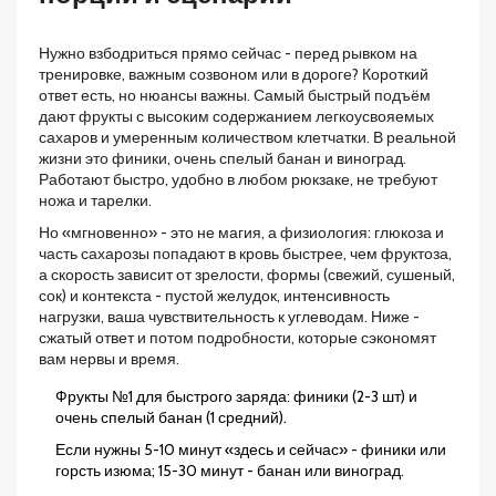
Нужно взбодриться прямо сейчас - перед рывком на
тренировке, важным созвоном или в дороге? Короткий
ответ есть, но нюансы важны. Самый быстрый подъём
дают фрукты с высоким содержанием легкоусвояемых
сахаров и умеренным количеством клетчатки. В реальной
жизни это финики, очень спелый банан и виноград.
Работают быстро, удобно в любом рюкзаке, не требуют
ножа и тарелки.
Но «мгновенно» - это не магия, а физиология: глюкоза и
часть сахарозы попадают в кровь быстрее, чем фруктоза,
а скорость зависит от зрелости, формы (свежий, сушеный,
сок) и контекста - пустой желудок, интенсивность
нагрузки, ваша чувствительность к углеводам. Ниже -
сжатый ответ и потом подробности, которые сэкономят
вам нервы и время.
Фрукты №1 для быстрого заряда: финики (2-3 шт) и
очень спелый банан (1 средний).
Если нужны 5-10 минут «здесь и сейчас» - финики или
горсть изюма; 15-30 минут - банан или виноград.