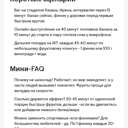
Бег на стадионе Казань-Арена, интервалки через 15
минут: банан сейчас, финик у дорожки перед первым
быстрым кругом.
Онлайн-выступление на 40 минут: половина банана за
10 минут до старта и пару глотков сока у микрофона.
Дальняя поездка на М7: каждые 45-60 минут по
небольшому фруктовому «пингу» - 1 финик или 100 г
винограда + вода.
Мини-FAQ
Почему не шоколад? Работает, но жир замедляет, а у
части людей вызывает «качели». Фрукты проще для
желудка на скорости.
Сколько держится эффект? 20-45 минут от одиночной
порции быстрых фруктов, дольше - если вы двигаетесь
или добавили немного белка/жира.
Можно заменить спортивные гели финиками? Для
большинства любителей - да. По 1 финику каждые 20-