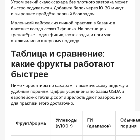
Утром резкий скачок сахара без плотного завтрака может
быстро «сдуваться». Добавьте белок через 10-20 минут -
и вы ровнее пройдёте первый блок задач.
Маленький лайфхак из личной практики в Казани: в
пакетике всегда лежат 2 финика. На лестнице к
тренажёрке - один финик, глоток воды, и ноги уже
«включились» к первому подходу.
Таблица и сравнение:
какие фрукты работают
быстрее
Ниже - ориентиры по сахарам, гликемическому индексу и
удобным порциям. Цифры усреднены по базам USDA и
европейских таблиц; сорт и зрелость дают разброс, но
для практики этого достаточно.
Углеводы
ГИ
Обычна
Фрукт/форма
(г/100 г)
(диапазон)
порция