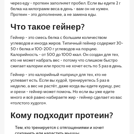
через еду - протеин заполняет пробел. Если вы едите 2 г
белка на килограмм веса в день - вам он не нужен.
Протеин - это дополнение, а не замена еды.
Что такое гейнер?
Гейнер
- это
смесь белка с большим количеством
углеводов и иногда жиров
. Типичный гейнер содержит 30-
50 г белка и 100-200 г углеводов на порцию.
Калорийность - от 500 до 1000 ккал
. Он создан для тех,
кто не может набрать вес - потому что слишком быстро
сжигает калории или просто не хочет есть по 5 раз в день.
Гейнер - это калорийный «шприц» для тех, кто не
успевает есть. Если вы худой, тренируетесь 5 раз в
неделю, а вес не растёт, даже когда вы едите курицу, рис
и орехи - гейнер может помочь. Но если вы уже едите
много и всё равно набираете жир - гейнер сделает из вас
«толстого худого».
Кому подходит протеин?
Тем, кто тренируется с отягощениями и хочет
сохранить или нарастить мышцы