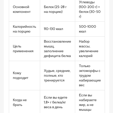
Углеводы
Основной
Белок (25-28 г
(100-200 г) +
компонент
на порцию)
белок (30-50
г)
Калорийность
500-1000
110-130 ккал
на порцию
ккал
Восстановление
Набор
Цель
мышц,
массы,
применения
заполнение
увеличение
дефицита белка
калорий
Только
Худые, средние,
эктоморфы с
Кому
полные, кто
трудом
подходит
тренируется
набирающие
вес
Если вы
Если вы едите
Когда не
набираете
1,8+ г белка/кг
брать
жир, а не
веса в день
мышцы