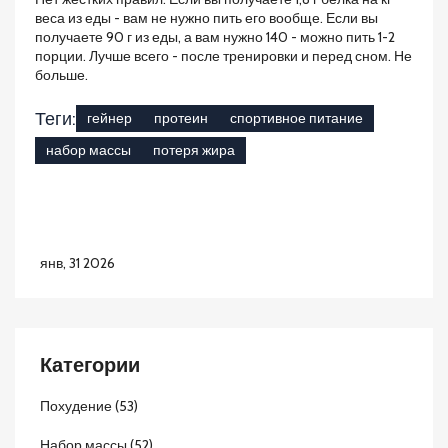
веса из еды - вам не нужно пить его вообще. Если вы
получаете 90 г из еды, а вам нужно 140 - можно пить 1-2
порции. Лучше всего - после тренировки и перед сном. Не
больше.
Теги:
гейнер
протеин
спортивное питание
набор массы
потеря жира
янв, 31 2026
Категории
Похудение
(53)
Набор массы
(52)