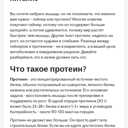
Вы хотите набрать мышцы, но не понимаете, что именно
вам нужно - гейнер или протеин? Многие новички
покупают гейнер, потому что он «содержит больше
калорий», а потом удивляются, почему жир растёт
быстрее, чем мышцы. Другие пьют протеин, надеясь на
рост, но остаются худыми и слабыми. Разница между
гейнером и протеином - не в маркетинге, а в вашей цели,
метаболизме и ежедневном рационе. Давайте
разберёмся, кто и зачем должен пить что.
Что такое протеин?
Протеин
- это
концентрированный источник чистого
белка, обычно получаемый из сыворотки, яичного белка,
казеина или растительных источников
. Его основная
задача - восстановить мышцы после тренировки и
поддержать их рост
. В одной порции протеина (30 г)
может быть 25-28 г белка и всего 1-3 г жира и углеводов.
Калорийность - около 110-130 ккал на порцию.
Протеин не делает вас больше. Он просто даёт телу
строительные блоки. Если вы не едите достаточно белка