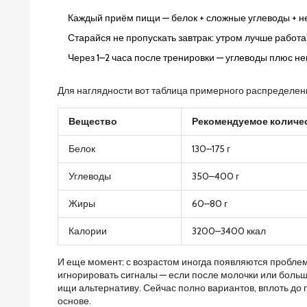
Каждый приём пищи — белок + сложные углеводы + н
Старайся не пропускать завтрак: утром лучше работ
Через 1–2 часа после тренировки — углеводы плюс н
Для наглядности вот таблица примерного распределени
Вещество
Рекомендуемое количес
Белок
130–175 г
Углеводы
350–400 г
Жиры
60–80 г
Калории
3200–3400 ккал
И еще момент: с возрастом иногда появляются пробле
игнорировать сигналы — если после молочки или больш
ищи альтернативу. Сейчас полно вариантов, вплоть до
основе.