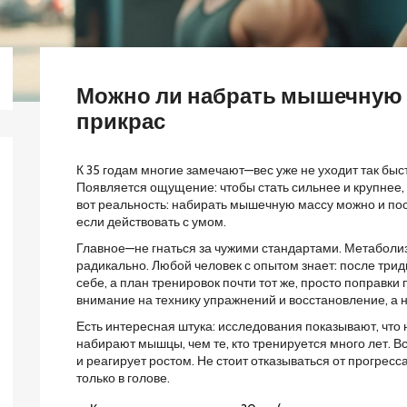
Можно ли набрать мышечную ма
прикрас
К 35 годам многие замечают—вес уже не уходит так бы
Появляется ощущение: чтобы стать сильнее и крупнее, 
вот реальность: набирать мышечную массу можно и посл
если действовать с умом.
Главное—не гнаться за чужими стандартами. Метаболиз
радикально. Любой человек с опытом знает: после три
себе, а план тренировок почти тот же, просто поправк
внимание на технику упражнений и восстановление, а н
Есть интересная штука: исследования показывают, что
набирают мышцы, чем те, кто тренируется много лет. Вс
и реагирует ростом. Не стоит отказываться от прогресс
только в голове.