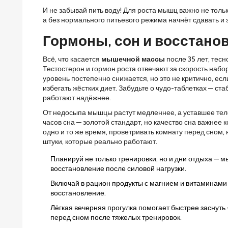
И не забывай пить воду! Для роста мышц важно не тольк
а без нормального питьевого режима начнёт сдавать и э
Гормоны, сон и восстано
Всё, что касается
мышечной массы
после 35 лет, тесн
Тестостерон и гормон роста отвечают за скорость набо
уровень постепенно снижается, но это не критично, ес
избегать жёстких диет. Забудьте о чудо-таблетках — ст
работают надёжнее.
От недосыпа мышцы растут медленнее, а уставшее тело 
часов сна — золотой стандарт, но качество сна важнее 
одно и то же время, проветривать комнату перед сном,
штуки, которые реально работают.
Планируй не только тренировки, но и дни отдыха — 
восстановление после силовой нагрузки.
Включай в рацион продукты с магнием и витаминами 
восстановление.
Лёгкая вечерняя прогулка помогает быстрее заснуть —
перед сном после тяжелых тренировок.