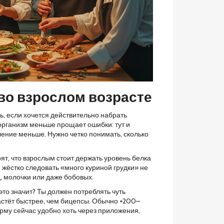
во взрослом возрасте
ль, если хочется действительно набрать
 организм меньше прощает ошибки: тут и
ление меньше. Нужно четко понимать, сколько
ят, что взрослым стоит держать уровень белка
м жёстко следовать «много куриной грудки» не
ц, молочки или даже бобовых.
это значит? Ты должен потреблять чуть
растёт быстрее, чем бицепсы. Обычно +200–
орму сейчас удобно хоть через приложения,