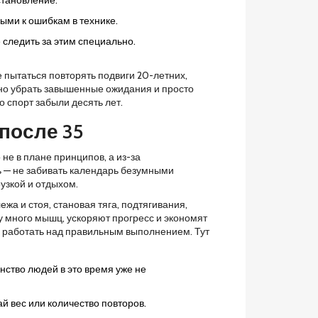
становление.
ными к ошибкам в технике.
 следить за этим специально.
не пытаться повторять подвиги 20-летних,
жно убрать завышенные ожидания и просто
ро спорт забыли десять лет.
 после 35
не в плане принципов, а из-за
ь — не забивать календарь безумными
узкой и отдыхом.
а и стоя, становая тяга, подтягивания,
у много мышц, ускоряют прогресс и экономят
 и работать над правильным выполнением. Тут
ство людей в это время уже не
й вес или количество повторов.