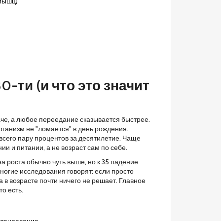
 мышц)
0-ти (и что это значит
аче, а любое переедание сказывается быстрее.
рганизм не "ломается" в день рождения.
всего пару процентов за десятилетие. Чаще
 и питании, а не возраст сам по себе.
а роста обычно чуть выше, но к 35 падение
Многие исследования говорят: если просто
а в возрасте почти ничего не решает. Главное
то есть.