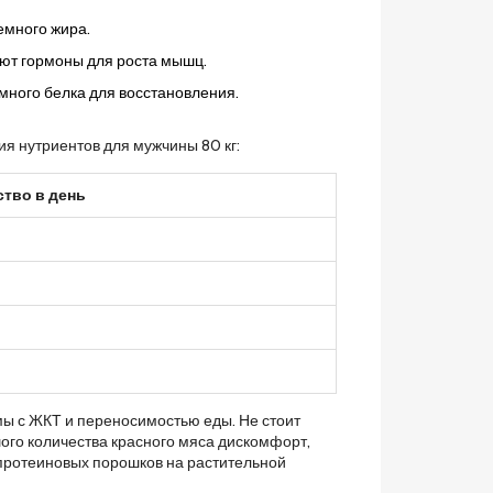
емного жира.
ают гормоны для роста мышц.
емного белка для восстановления.
я нутриентов для мужчины 80 кг:
тво в день
мы с ЖКТ и переносимостью еды. Не стоит
ого количества красного мяса дискомфорт,
 протеиновых порошков на растительной