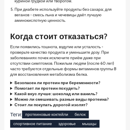
куриной грудкой или творогом.
При диабете используйте продукты без сахара; для
веганов - смесь льна и чечевицы даёт лучшую
аминокислотную ценность.
Когда стоит отказаться?
Если появились тошнота, вздутие или усталость -
проверьте качество продукта и уменьшите дозу. При
заболеваниях почек исключите приём даже при
отсутствии симптомов. Пожилым людям (после 60 лет)
часто требуются отдельные формы витаминов группы B
для восстановления метаболизма белка.
Безопасен ли протеин при беременности?
Помогает ли протеин похудеть?
Какой вкус лучше: шоколад или ваниль?
Можно ли смешивать разные виды протеина?
Стоит ли покупать дорогой изолят?
Теги:
протеиновые коктейли
белок
спортивное питание
здоровье
мышцы