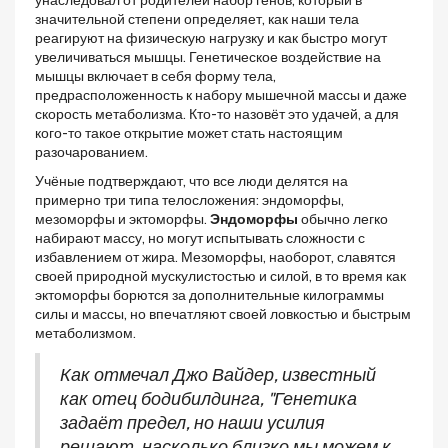
значительной степени определяет, как наши тела
реагируют на физическую нагрузку и как быстро могут
увеличиваться мышцы. Генетическое воздействие на
мышцы включает в себя форму тела,
предрасположенность к набору мышечной массы и даже
скорость метаболизма. Кто-то назовёт это удачей, а для
кого-то такое открытие может стать настоящим
разочарованием.
Учёные подтверждают, что все люди делятся на
примерно три типа телосложения: эндоморфы,
мезоморфы и эктоморфы.
Эндоморфы
обычно легко
набирают массу, но могут испытывать сложности с
избавлением от жира. Мезоморфы, наоборот, славятся
своей природной мускулистостью и силой, в то время как
эктоморфы борются за дополнительные килограммы
силы и массы, но впечатляют своей ловкостью и быстрым
метаболизмом.
Как отмечал Джо Вайдер, известный
как отец бодибилдинга, "Генетика
задаёт предел, но наши усилия
решают, насколько близко мы можем к