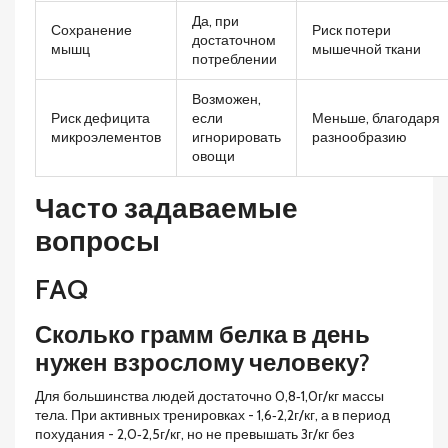
Да, при
Сохранение
Риск потери
достаточном
мышц
мышечной ткани
потреблении
Возможен,
Риск дефицита
если
Меньше, благодаря
микроэлементов
игнорировать
разнообразию
овощи
Часто задаваемые
вопросы
FAQ
Сколько грамм белка в день
нужен взрослому человеку?
Для большинства людей достаточно 0,8‑1,0г/кг массы
тела. При активных тренировках - 1,6‑2,2г/кг, а в период
похудания - 2,0‑2,5г/кг, но не превышать 3г/кг без