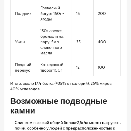
Греческий
Полдник
йогурт 150г +
15
200
ягоды
150г лосося,
брокколи на
Ужин
пару, 5мл
35
400
сливочного
масла
Поздний
Коттеджный
12
100
перекус
творог 100г
Итого: около 177г белка (≈35% от калорий), 25% жиров,
40% углеводов.
Возможные подводные
камни
Слишком высокий общий белок>2,5г/кг может нагрузить
почки, особенно у людей с предрасположенностью к