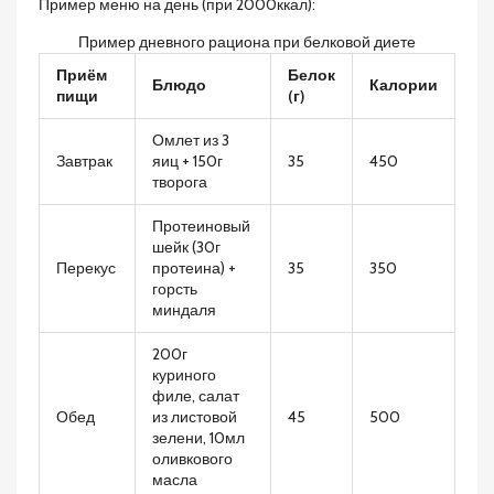
Пример меню на день (при 2000ккал):
Пример дневного рациона при белковой диете
Приём
Белок
Блюдо
Калории
пищи
(г)
Омлет из 3
Завтрак
яиц + 150г
35
450
творога
Протеиновый
шейк (30г
Перекус
протеина) +
35
350
горсть
миндаля
200г
куриного
филе, салат
Обед
из листовой
45
500
зелени, 10мл
оливкового
масла