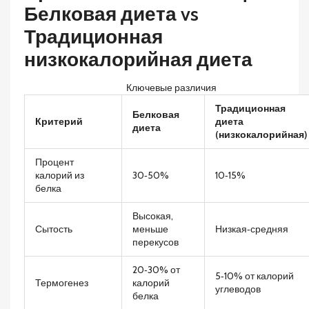
Белковая диета vs
Традиционная
низкокалорийная диета
Ключевые различия
Традиционная
Белковая
Критерий
диета
диета
(низкокалорийная)
Процент
калорий из
30‑50%
10‑15%
белка
Высокая,
Сытость
меньше
Низкая‑средняя
перекусов
20‑30% от
5‑10% от калорий
Термогенез
калорий
углеводов
белка