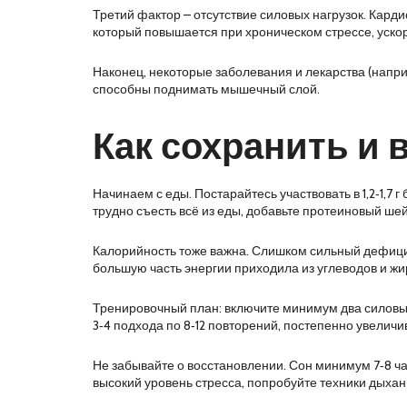
Третий фактор – отсутствие силовых нагрузок. Карди
который повышается при хроническом стрессе, уско
Наконец, некоторые заболевания и лекарства (напр
способны поднимать мышечный слой.
Как сохранить и
Начинаем с еды. Постарайтесь участвовать в 1,2‑1,7 
трудно съесть всё из еды, добавьте протеиновый шей
Калорийность тоже важна. Слишком сильный дефицит 
большую часть энергии приходила из углеводов и жиро
Тренировочный план: включите минимум два силовых
3‑4 подхода по 8‑12 повторений, постепенно увеличи
Не забывайте о восстановлении. Сон минимум 7‑8 ча
высокий уровень стресса, попробуйте техники дыхан