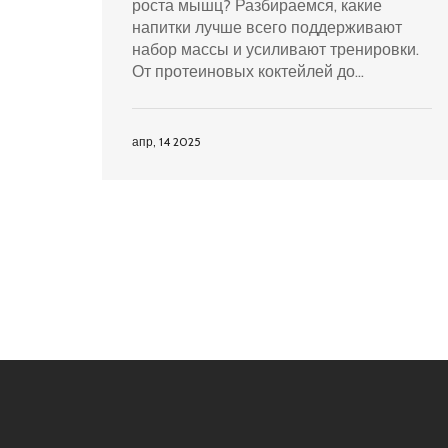
роста мышц? Разбираемся, какие
напитки лучше всего поддерживают
набор массы и усиливают тренировки.
От протеиновых коктейлей до
гидратации — узнайте, как грамотно
подходить к вопросу и добиться
максимального результата. Германия
апр, 14 2025
без рекомендаций и воды, только
самые важные советы для каждого, кто
хочет увеличить свои мышцы.