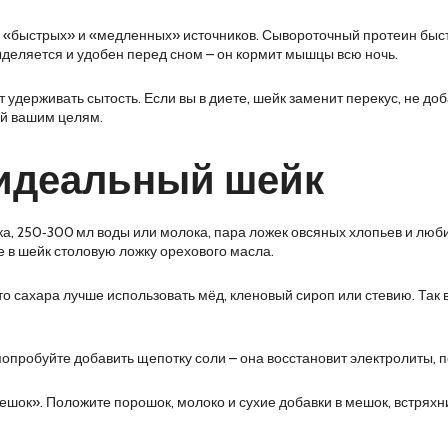
е «быстрых» и «медленных» источников. Сывороточный протеин быстр
деляется и удобен перед сном – он кормит мышцы всю ночь.
держивать сытость. Если вы в диете, шейк заменит перекус, не доб
ий вашим целям.
 идеальный шейк
а, 250‑300 мл воды или молока, пара ложек овсяных хлопьев и люб
е в шейк столовую ложку орехового масла.
о сахара лучше использовать мёд, кленовый сироп или стевию. Так 
 попробуйте добавить щепотку соли – она восстановит электролиты,
мешок». Положите порошок, молоко и сухие добавки в мешок, встряхни