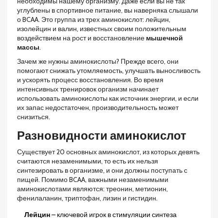
необходимы нашему организму. Даже если вы не так
углублены в спортивное питание, вы наверняка слышали
о BCAA. Это группа из трех аминокислот: лейцин,
изолейцин и валин, известных своим положительным
воздействием на рост и восстановление
мышечной
массы
.
Зачем же нужны аминокислоты? Прежде всего, они
помогают снижать утомляемость, улучшать выносливость
и ускорять процесс восстановления. Во время
интенсивных тренировок организм начинает
использовать аминокислоты как источник энергии, и если
их запас недостаточен, производительность может
снизиться.
Разновидности аминокислот
Существует 20 основных аминокислот, из которых девять
считаются незаменимыми, то есть их нельзя
синтезировать в организме, и они должны поступать с
пищей. Помимо BCAA, важными незаменимыми
аминокислотами являются: треонин, метионин,
фенилаланин, триптофан, лизин и гистидин.
Лейцин
– ключевой игрок в стимуляции синтеза