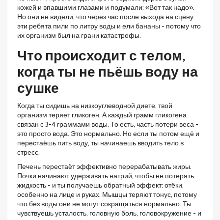
кожей и впавшими глазами и подумали: «Вот так надо».
Но они не видели, что через час после выхода на сцену
эти ребята пили по литру воды и ели бананы - потому что
их организм был на грани катастрофы.
Что происходит с телом,
когда ты не пьёшь воду на
сушке
Когда ты сидишь на низкоуглеводной диете, твой
организм теряет гликоген. А каждый грамм гликогена
связан с 3-4 граммами воды. То есть, часть потери веса -
это просто вода. Это нормально. Но если ты потом ещё и
перестаёшь пить воду, ты начинаешь вводить тело в
стресс.
Печень перестаёт эффективно перерабатывать жиры.
Почки начинают удерживать натрий, чтобы не потерять
жидкость - и ты получаешь обратный эффект: отёки,
особенно на лице и руках. Мышцы теряют тонус, потому
что без воды они не могут сокращаться нормально. Ты
чувствуешь усталость, головную боль, головокружение - и