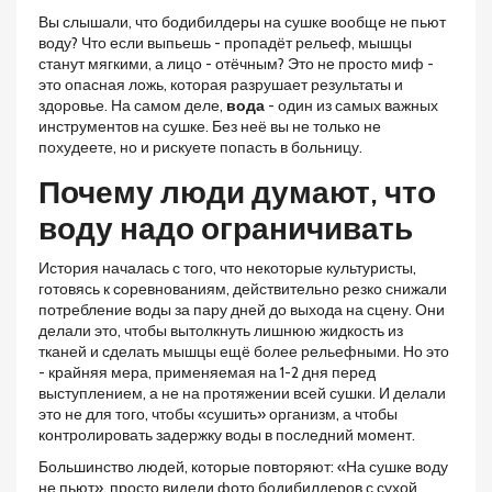
Вы слышали, что бодибилдеры на сушке вообще не пьют
воду? Что если выпьешь - пропадёт рельеф, мышцы
станут мягкими, а лицо - отёчным? Это не просто миф -
это опасная ложь, которая разрушает результаты и
здоровье. На самом деле,
вода
- один из самых важных
инструментов на сушке. Без неё вы не только не
похудеете, но и рискуете попасть в больницу.
Почему люди думают, что
воду надо ограничивать
История началась с того, что некоторые культуристы,
готовясь к соревнованиям, действительно резко снижали
потребление воды за пару дней до выхода на сцену. Они
делали это, чтобы вытолкнуть лишнюю жидкость из
тканей и сделать мышцы ещё более рельефными. Но это
- крайняя мера, применяемая на 1-2 дня перед
выступлением, а не на протяжении всей сушки. И делали
это не для того, чтобы «сушить» организм, а чтобы
контролировать задержку воды в последний момент.
Большинство людей, которые повторяют: «На сушке воду
не пьют», просто видели фото бодибилдеров с сухой