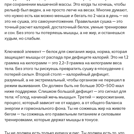
при сохранении мышечной массы
. Это когда ты хочешь, чтобы
рельеф был виден, а не просто легче на весах. Многие думают,
что нужно есть как можно меньше и бегать по 2 часа в день — но
это не сушка, это самоуничтожение. Правильная сушка — это
точный расчет калорий, достаточный белок, умные тренировки
и сон. Без этого ты потеряешь мышцы, а не жир, и останешься
худым, но слабым.
Ключевой элемент —
белок для сжигания жира
,
норма, которая
защищает мышцы от распада при дефиците калорий
. Это не 1,2
грамма на килограмм — это 2,2–3 грамма на килограмм веса
тела. Без этого ты рискуешь превратить сушку в «похудение с
потерей силы». Второй столп —
калорийный дефицит
,
разумный, а не экстремальный, чтобы организм не перешел в
режим выживания
. Он должен быть не больше 300–500 ккал
ниже поддержки. Слишком большой дефицит — это сигнал для
тела: «Голод, начинай жечь мышцы». Третий —
жиросжигание
,
процесс, который зависит не от кардио, а от общего баланса
энергии и гормонального фона
. Ты не сожжешь жир на животе
бегом — ты сожжешь его правильным питанием и силовыми
тренировками, которые держат мышцы в тонусе.
Ты не должен есть только курицу и рис. Ты должен есть то, что