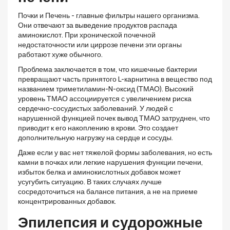
Почки
и
Печень
- главные фильтры нашего организма.
Они отвечают за выведение продуктов распада
аминокислот. При хронической почечной
недостаточности или циррозе печени эти органы
работают хуже обычного.
Проблема заключается в том, что кишечные бактерии
превращают часть принятого L-карнитина в вещество под
названием триметиламин-N-оксид (ТМАО). Высокий
уровень ТМАО ассоциируется с увеличением риска
сердечно-сосудистых заболеваний. У людей с
нарушенной функцией почек вывод ТМАО затруднен, что
приводит к его накоплению в крови. Это создает
дополнительную нагрузку на сердце и сосуды.
Даже если у вас нет тяжелой формы заболевания, но есть
камни в почках или легкие нарушения функции печени,
избыток белка и аминокислотных добавок может
усугубить ситуацию. В таких случаях лучше
сосредоточиться на балансе питания, а не на приеме
концентрированных добавок.
Эпилепсия и судорожные