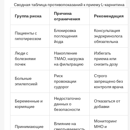
Сводная таблица противопоказаний к приему L-карнитина
Причина
Группа риска
Рекомендация
ограничения
Блокировка
Консультация
Пациенты с
поглощения
эндокринолога
гипотиреозом
йода
обязательна
Люди с
Накопление
Избегать
болезнями
ТМАО, нагрузка
приема или
почек
на фильтрацию
снизить дозу
Риск
Строго
Больные
провокации
запрещено без
эпилепсией
судорог
контроля врача
Недостаточно
Беременные и
Отказаться от
данных о
кормящие
добавки
безопасности
Мониторинг
Влияние на
Принимающие
МНО и
свертываемость