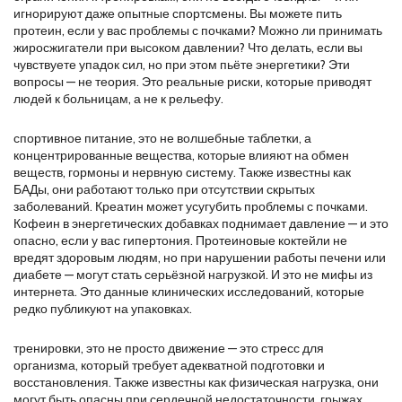
игнорируют даже опытные спортсмены.
Вы можете пить
протеин, если у вас проблемы с почками? Можно ли принимать
жиросжигатели при высоком давлении? Что делать, если вы
чувствуете упадок сил, но при этом пьёте энергетики? Эти
вопросы — не теория. Это реальные риски, которые приводят
людей к больницам, а не к рельефу.
спортивное питание
,
это не волшебные таблетки, а
концентрированные вещества, которые влияют на обмен
веществ, гормоны и нервную систему
. Также известны как
БАДы
, они работают только при отсутствии скрытых
заболеваний.
Креатин может усугубить проблемы с почками.
Кофеин в энергетических добавках поднимает давление — и это
опасно, если у вас гипертония. Протеиновые коктейли не
вредят здоровым людям, но при нарушении работы печени или
диабете — могут стать серьёзной нагрузкой. И это не мифы из
интернета. Это данные клинических исследований, которые
редко публикуют на упаковках.
тренировки
,
это не просто движение — это стресс для
организма, который требует адекватной подготовки и
восстановления
. Также известны как
физическая нагрузка
, они
могут быть опасны при сердечной недостаточности, грыжах,