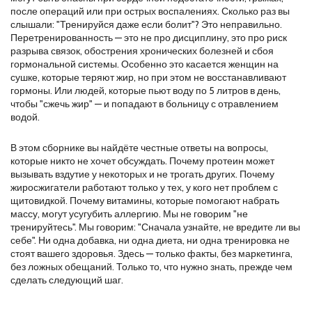
после операций или при острых воспалениях.
Сколько раз вы
слышали: "Тренируйся даже если болит"? Это неправильно.
Перетренированность — это не про дисциплину, это про риск
разрыва связок, обострения хронических болезней и сбоя
гормональной системы. Особенно это касается женщин на
сушке, которые теряют жир, но при этом не восстанавливают
гормоны. Или людей, которые пьют воду по 5 литров в день,
чтобы "сжечь жир" — и попадают в больницу с отравлением
водой.
В этом сборнике вы найдёте честные ответы на вопросы,
которые никто не хочет обсуждать. Почему протеин может
вызывать вздутие у некоторых и не трогать других. Почему
жиросжигатели работают только у тех, у кого нет проблем с
щитовидкой. Почему витамины, которые помогают набрать
массу, могут усугубить аллергию. Мы не говорим "не
тренируйтесь". Мы говорим: "Сначала узнайте, не вредите ли вы
себе". Ни одна добавка, ни одна диета, ни одна тренировка не
стоят вашего здоровья. Здесь — только факты, без маркетинга,
без ложных обещаний. Только то, что нужно знать, прежде чем
сделать следующий шаг.