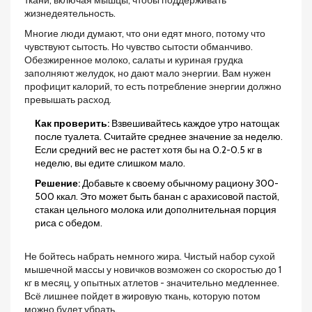
ткани, включая мышцы, чтобы поддерживать
жизнедеятельность.
Многие люди думают, что они едят много, потому что
чувствуют сытость. Но чувство сытости обманчиво.
Обезжиренное молоко, салаты и куриная грудка
заполняют желудок, но дают мало энергии. Вам нужен
профицит калорий
, то есть потребление энергии должно
превышать расход.
Как проверить:
Взвешивайтесь каждое утро натощак
после туалета. Считайте среднее значение за неделю.
Если средний вес не растет хотя бы на 0.2-0.5 кг в
неделю, вы едите слишком мало.
Решение:
Добавьте к своему обычному рациону 300-
500 ккал. Это может быть банан с арахисовой пастой,
стакан цельного молока или дополнительная порция
риса с обедом.
Не бойтесь набрать немного жира. Чистый набор сухой
мышечной массы у новичков возможен со скоростью до 1
кг в месяц, у опытных атлетов - значительно медленнее.
Всё лишнее пойдет в жировую ткань, которую потом
можно будет убрать.