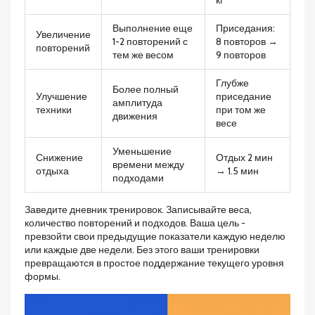
кг
Выполнение еще
Приседания:
Увеличение
1-2 повторений с
8 повторов →
повторений
тем же весом
9 повторов
Глубже
Более полный
Улучшение
приседание
амплитуда
техники
при том же
движения
весе
Уменьшение
Снижение
Отдых 2 мин
времени между
отдыха
→ 1.5 мин
подходами
Заведите дневник тренировок. Записывайте веса,
количество повторений и подходов. Ваша цель -
превзойти свои предыдущие показатели каждую неделю
или каждые две недели. Без этого ваши тренировки
превращаются в простое поддержание текущего уровня
формы.