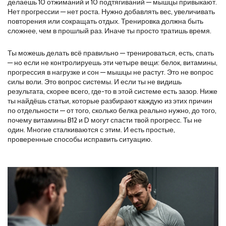
делаешь 10 отжиманий и 10 подтягиваний — мышцы привыкают.
Нет прогрессии — нет роста. Нужно добавлять вес, увеличивать
повторения или сокращать отдых. Тренировка должна быть
сложнее, чем в прошлый раз. Иначе ты просто тратишь время.
Ты можешь делать всё правильно — тренироваться, есть, спать
— но если не контролируешь эти четыре вещи: белок, витамины,
прогрессия в нагрузке и сон — мышцы не растут. Это не вопрос
силы воли. Это вопрос системы. И если ты не видишь
результата, скорее всего, где-то в этой системе есть зазор. Ниже
ты найдёшь статьи, которые разбирают каждую из этих причин
по отдельности — от того, сколько белка реально нужно, до того,
почему витамины B12 и D могут спасти твой прогресс. Ты не
один. Многие сталкиваются с этим. И есть простые,
проверенные способы исправить ситуацию.