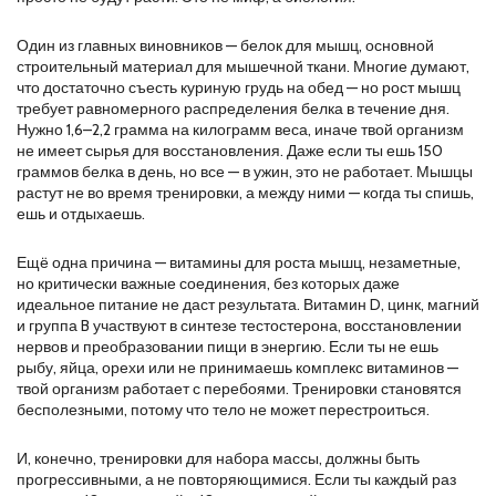
Один из главных виновников —
белок для мышц
,
основной
строительный материал для мышечной ткани
.
Многие думают,
что достаточно съесть куриную грудь на обед — но рост мышц
требует равномерного распределения белка в течение дня.
Нужно 1,6–2,2 грамма на килограмм веса, иначе твой организм
не имеет сырья для восстановления. Даже если ты ешь 150
граммов белка в день, но все — в ужин, это не работает. Мышцы
растут не во время тренировки, а между ними — когда ты спишь,
ешь и отдыхаешь.
Ещё одна причина —
витамины для роста мышц
,
незаметные,
но критически важные соединения, без которых даже
идеальное питание не даст результата
.
Витамин D, цинк, магний
и группа B участвуют в синтезе тестостерона, восстановлении
нервов и преобразовании пищи в энергию. Если ты не ешь
рыбу, яйца, орехи или не принимаешь комплекс витаминов —
твой организм работает с перебоями. Тренировки становятся
бесполезными, потому что тело не может перестроиться.
И, конечно,
тренировки для набора массы
,
должны быть
прогрессивными, а не повторяющимися
.
Если ты каждый раз