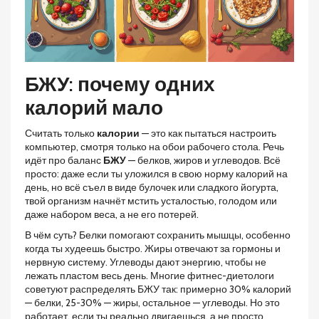
БЖУ: почему одних
калорий мало
Считать только
калории
— это как пытаться настроить
компьютер, смотря только на обои рабочего стола. Речь
идёт про баланс
БЖУ
— белков, жиров и углеводов. Всё
просто: даже если ты уложился в свою норму калорий на
день, но всё съел в виде булочек или сладкого йогурта,
твой организм начнёт мстить усталостью, голодом или
даже набором веса, а не его потерей.
В чём суть? Белки помогают сохранить мышцы, особенно
когда ты худеешь быстро. Жиры отвечают за гормоны и
нервную систему. Углеводы дают энергию, чтобы не
лежать пластом весь день. Многие фитнес-диетологи
советуют распределять БЖУ так: примерно 30% калорий
— белки, 25-30% — жиры, остальное — углеводы. Но это
работает, если ты реально двигаешься, а не просто