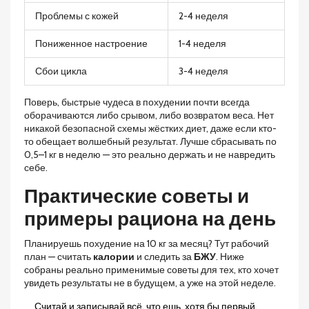
Проблемы с кожей
2-4 неделя
Пониженное настроение
1-4 неделя
Сбои цикла
3-4 неделя
Поверь, быстрые чудеса в похудении почти всегда
оборачиваются либо срывом, либо возвратом веса. Нет
никакой безопасной схемы жёстких диет, даже если кто-
то обещает волшебный результат. Лучше сбрасывать по
0,5–1 кг в неделю — это реально держать и не навредить
себе.
Практические советы и
примеры рациона на день
Планируешь похудение на 10 кг за месяц? Тут рабочий
план — считать
калории
и следить за
БЖУ
. Ниже
собраны реально применимые советы для тех, кто хочет
увидеть результаты не в будущем, а уже на этой неделе.
Считай и записывай всё, что ешь, хотя бы первый