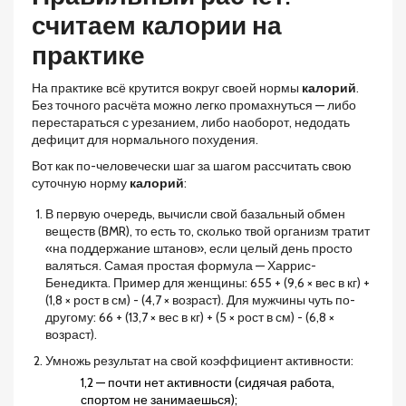
считаем калории на
практике
На практике всё крутится вокруг своей нормы
калорий
.
Без точного расчёта можно легко промахнуться — либо
перестараться с урезанием, либо наоборот, недодать
дефицит для нормального похудения.
Вот как по-человечески шаг за шагом рассчитать свою
суточную норму
калорий
:
В первую очередь, вычисли свой базальный обмен
веществ (BMR), то есть то, сколько твой организм тратит
«на поддержание штанов», если целый день просто
валяться. Самая простая формула — Харрис-
Бенедикта. Пример для женщины: 655 + (9,6 × вес в кг) +
(1,8 × рост в см) - (4,7 × возраст). Для мужчины чуть по-
другому: 66 + (13,7 × вес в кг) + (5 × рост в см) - (6,8 ×
возраст).
Умножь результат на свой коэффициент активности:
1,2 — почти нет активности (сидячая работа,
спортом не занимаешься);