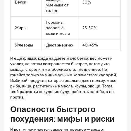
Белки
30%
уменьшают
голод
Гормоны,
Жиры
здоровье
25-30%
кожи и мозга
Углеводы
Дают энергию
40-45%
И ещё фишка: когда на диете мало белка, вес может и
уходит, но потом возвращается быстрее, потому что
мышцы сгорели и метаболизм стал медленнее. Не
гоняйся только за минимальным количеством
калорий
.
Выбирай продукты, которые реально дают пользу: мясо,
рыба, яйца, растительные масла, крупы, овощи. Тогда
твой
рацион
и похудение будут работать на тебя, а не
против.
Опасности быстрого
похудения: мифы и риски
И вот тут начинается самое интересное — вред от