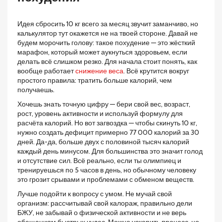
Идея сбросить 10 кг всего за месяц звучит заманчиво, но
калькулятор тут окажется не на твоей стороне. Давай не
будем морочить голову: такое похудение — это жёсткий
марафон, который может аукнуться здоровьем, если
делать всё слишком резко. Для начала стоит понять, как
вообще работает
снижение веса
. Всё крутится вокруг
простого правила: тратить больше калорий, чем
получаешь.
Хочешь знать точную цифру — бери свой вес, возраст,
рост, уровень активности и используй формулу для
расчёта калорий. Но вот загвоздка — чтобы скинуть 10 кг,
нужно создать дефицит примерно 77 000 калорий за 30
дней. Да-да, больше двух с половиной тысяч калорий
каждый день минусом. Для большинства это значит голод
и отсутствие сил. Всё реально, если ты олимпиец и
тренируешься по 5 часов в день, но обычному человеку
это грозит срывами и проблемами с обменом веществ.
Лучше подойти к вопросу с умом. Не мучай свой
организм: рассчитывай свой калораж, правильно дели
БЖУ, не забывай о физической активности и не верь