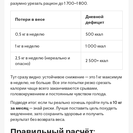
разумно урезать рацион до 1 700–1 800.
Дневной
Потери в весе
дефицит
0,5 кг в неделю
500 ккал
1 кг в неделю
1 000 ккал
2,5 кг в неделю (нереально и
2 500+ ккал
опасно)
Тут сразу видно: устойчивое снижение — это 1 кг максимум
в неделю, не больше. Все эти попытки резко срезать
калории чаще всего заканчиваются срывами,
головокружением и постоянным чувством голода.
Подводя итог: если ты реально хочешь пройти путь в
10 кг
за месяц
— знай риски. Лучше поставить цель похудеть
медленнее, зато сохранить здоровье и получить
результат без возврата веса.
Правильный расчёт: