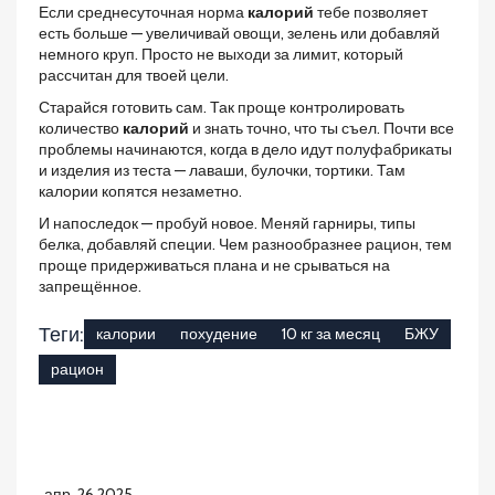
Если среднесуточная норма
калорий
тебе позволяет
есть больше — увеличивай овощи, зелень или добавляй
немного круп. Просто не выходи за лимит, который
рассчитан для твоей цели.
Старайся готовить сам. Так проще контролировать
количество
калорий
и знать точно, что ты съел. Почти все
проблемы начинаются, когда в дело идут полуфабрикаты
и изделия из теста — лаваши, булочки, тортики. Там
калории копятся незаметно.
И напоследок — пробуй новое. Меняй гарниры, типы
белка, добавляй специи. Чем разнообразнее рацион, тем
проще придерживаться плана и не срываться на
запрещённое.
Теги:
калории
похудение
10 кг за месяц
БЖУ
рацион
апр, 26 2025