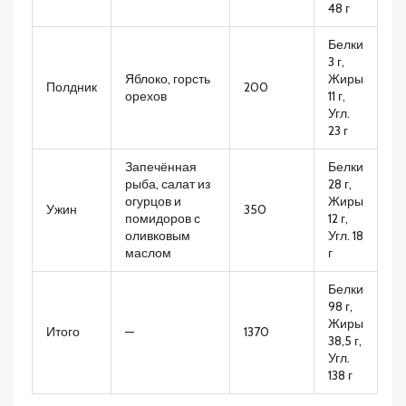
48 г
Белки
3 г,
Яблоко, горсть
Жиры
Полдник
200
орехов
11 г,
Угл.
23 г
Запечённая
Белки
рыба, салат из
28 г,
огурцов и
Жиры
Ужин
350
помидоров с
12 г,
оливковым
Угл. 18
маслом
г
Белки
98 г,
Жиры
Итого
—
1370
38,5 г,
Угл.
138 г