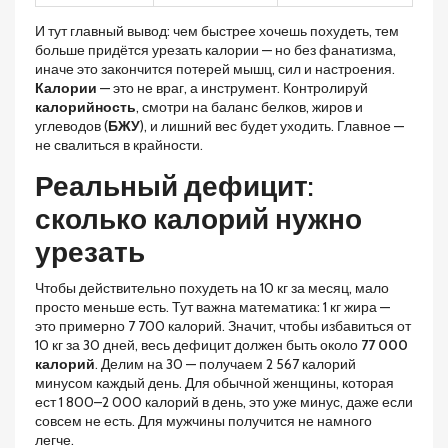
И тут главный вывод: чем быстрее хочешь похудеть, тем
больше придётся урезать калории — но без фанатизма,
иначе это закончится потерей мышц, сил и настроения.
Калории
— это не враг, а инструмент. Контролируй
калорийность
, смотри на баланс белков, жиров и
углеводов (
БЖУ
), и лишний вес будет уходить. Главное —
не свалиться в крайности.
Реальный дефицит:
сколько калорий нужно
урезать
Чтобы действительно похудеть на 10 кг за месяц, мало
просто меньше есть. Тут важна математика: 1 кг жира —
это примерно 7 700 калорий. Значит, чтобы избавиться от
10 кг за 30 дней, весь дефицит должен быть около
77 000
калорий
. Делим на 30 — получаем 2 567 калорий
минусом каждый день. Для обычной женщины, которая
ест 1 800–2 000 калорий в день, это уже минус, даже если
совсем не есть. Для мужчины получится не намного
легче.