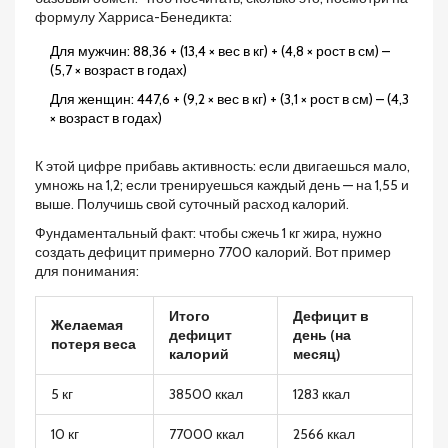
формулу Харриса-Бенедикта:
Для мужчин: 88,36 + (13,4 × вес в кг) + (4,8 × рост в см) –
(5,7 × возраст в годах)
Для женщин: 447,6 + (9,2 × вес в кг) + (3,1 × рост в см) – (4,3
× возраст в годах)
К этой цифре прибавь активность: если двигаешься мало,
умножь на 1,2; если тренируешься каждый день — на 1,55 и
выше. Получишь свой суточный расход калорий.
Фундаментальный факт: чтобы сжечь 1 кг жира, нужно
создать дефицит примерно 7700 калорий. Вот пример
для понимания:
Итого
Дефицит в
Желаемая
дефицит
день (на
потеря веса
калорий
месяц)
5 кг
38500 ккал
1283 ккал
10 кг
77000 ккал
2566 ккал