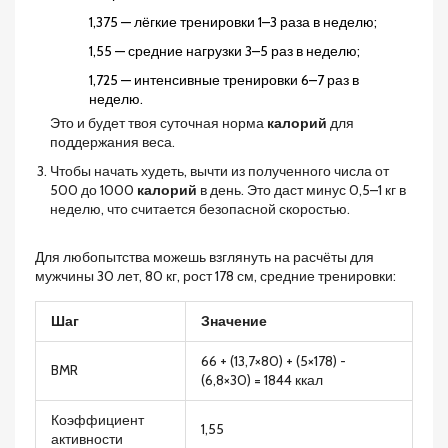
1,375 — лёгкие тренировки 1–3 раза в неделю;
1,55 — средние нагрузки 3–5 раз в неделю;
1,725 — интенсивные тренировки 6–7 раз в
неделю.
Это и будет твоя суточная норма
калорий
для
поддержания веса.
Чтобы начать худеть, вычти из полученного числа от
500 до 1000
калорий
в день. Это даст минус 0,5–1 кг в
неделю, что считается безопасной скоростью.
Для любопытства можешь взглянуть на расчёты для
мужчины 30 лет, 80 кг, рост 178 см, средние тренировки:
Шаг
Значение
66 + (13,7×80) + (5×178) -
BMR
(6,8×30) = 1844 ккал
Коэффициент
1,55
активности