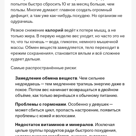
попыток быстро сбросить 10 кг за месяц больше, чем
пользы. Многие думают: главное создать огромный
дефицит, а там уже как-нибудь похудею. Но организм не
одурачишь.
Резкое снижение
калорий
ведёт к потере мышц, а не
только жира. В первую неделю вес уходит, но часто это не
то, что ты хочешь — вода, гликоген, немного мышечной
массы. Обмен веществ замедляется, тело переходит в
«режим сохранения», становится вялым и всё сложнее
худеет дальше.
Самые распространённые риски:
Замедление обмена веществ
. Чем сильнее
недоедаешь — тем медленнее тратишь энергию даже в
покое. Потом вес начинает возвращаться в двойном
объёме, как только вернёшься к обычному питанию.
Проблемы с гормонами
. Особенно у девушек —
может сбиться цикл, пропасть настроение, появиться
проблемы с кожей и волосами.
Недостаток витаминов и минералов
. Исключая
целые группы продуктов ради быстрого похудения,
человек рискует заработать анемию, судороги,