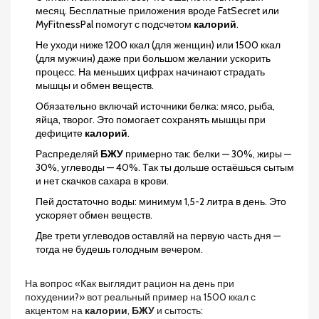
месяц. Бесплатные приложения вроде FatSecret или
MyFitnessPal помогут с подсчетом
калорий
.
Не уходи ниже 1200 ккал (для женщин) или 1500 ккал
(для мужчин) даже при большом желании ускорить
процесс. На меньших цифрах начинают страдать
мышцы и обмен веществ.
Обязательно включай источники белка: мясо, рыба,
яйца, творог. Это помогает сохранять мышцы при
дефиците
калорий
.
Распределяй
БЖУ
примерно так: белки — 30%, жиры —
30%, углеводы — 40%. Так ты дольше остаёшься сытым
и нет скачков сахара в крови.
Пей достаточно воды: минимум 1,5-2 литра в день. Это
ускоряет обмен веществ.
Две трети углеводов оставляй на первую часть дня —
тогда не будешь голодным вечером.
На вопрос «Как выглядит рацион на день при
похудении?» вот реальный пример на 1500 ккал с
акцентом на
калории
,
БЖУ
и сытость: