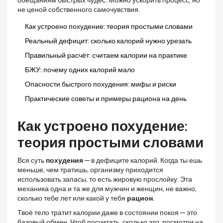
обещаниям быстрых чудес. Можно ускорить процесс, но
не ценой собственного самочувствия.
Как устроено похудение: теория простыми словами
Реальный дефицит: сколько калорий нужно урезать
Правильный расчёт: считаем калории на практике
БЖУ: почему одних калорий мало
Опасности быстрого похудения: мифы и риски
Практические советы и примеры рациона на день
Как устроено похудение:
теория простыми словами
Вся суть
похудения
— в дефиците калорий. Когда ты ешь
меньше, чем тратишь, организму приходится
использовать запасы, то есть жировую прослойку. Эта
механика одна и та же для мужчин и женщин, не важно,
сколько тебе лет или какой у тебя
рацион
.
Твоё тело тратит калории даже в состоянии покоя — это
базовый обмен. Чтоб посчитать, сколько это, посмотри на