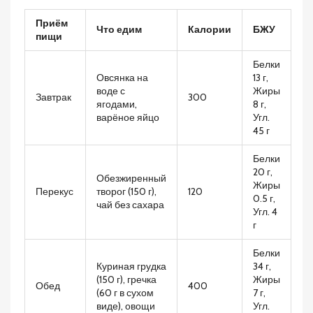
Приём
Что едим
Калории
БЖУ
пищи
Белки
Овсянка на
13 г,
воде с
Жиры
Завтрак
300
ягодами,
8 г,
варёное яйцо
Угл.
45 г
Белки
20 г,
Обезжиренный
Жиры
Перекус
творог (150 г),
120
0.5 г,
чай без сахара
Угл. 4
г
Белки
Куриная грудка
34 г,
(150 г), гречка
Жиры
Обед
400
(60 г в сухом
7 г,
виде), овощи
Угл.