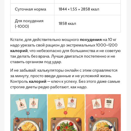
Суточная норма
1844 × 1,55 = 2858 ккал
Для похудения
1858 ккал
(-1000)
Кстати, для действительно мощного
похудения
на 10 кг
надо урезать свой рацион до экстремальных 1000–1200
калорий
, что небезопасно для большинства и не советую
так делать без врача. Лучше двигаться постепенно и не
ставить организм под удар.
И не забывай: калькуляторы онлайн с этим справляются
за минуту, просто введи данные и не усложняй жизнь.
Контроль
калорий
— ключ к успеху. Без этого даже самые
строгие диеты редко работают, как надо.