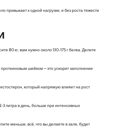
ло привыкает к одной нагрузке, и без роста тяжести
и
те 80 кг, вам нужно около 130‑175 г белка. Делите
с протеиновым шейком – это ускорит заполнение
тестостерон, который напрямую влияет на рост
2‑3 литра в день, больше при интенсивных
ите меньше, всё, что вы делаете в зале, будет