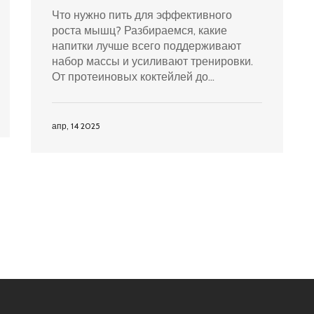
массы
Что нужно пить для эффективного
роста мышц? Разбираемся, какие
напитки лучше всего поддерживают
набор массы и усиливают тренировки.
От протеиновых коктейлей до
гидратации — узнайте, как грамотно
подходить к вопросу и добиться
максимального результата. Германия
апр, 14 2025
без рекомендаций и воды, только
самые важные советы для каждого, кто
хочет увеличить свои мышцы.