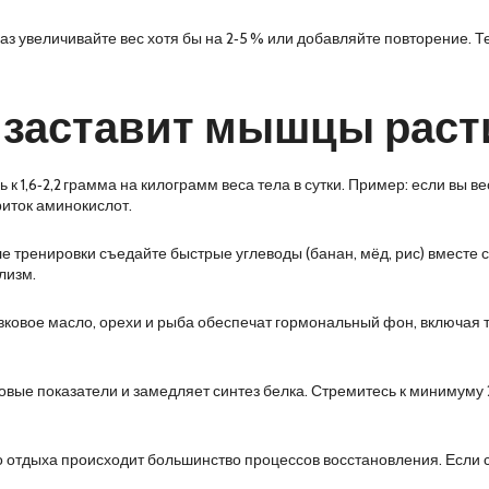
з увеличивайте вес хотя бы на 2‑5 % или добавляйте повторение. Те
е заставит мышцы раст
 1,6‑2,2 грамма на килограмм веса тела в сутки. Пример: если вы веси
риток аминокислот.
е тренировки съедайте быстрые углеводы (банан, мёд, рис) вместе 
лизм.
вковое масло, орехи и рыба обеспечат гормональный фон, включая 
овые показатели и замедляет синтез белка. Стремитесь к минимуму 
 отдыха происходит большинство процессов восстановления. Если сп