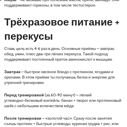
поддерживают гормоны, в том числе тестостерон.
Трёхразовое питание +
перекусы
Ставь цель есть 4‑6 раз в день. Основные приёмы – завтрак,
обед, ужин, плюс два‑три лёгких перекуса. Такой подход
поддерживает постоянный приток аминокислот к мышцам.
Завтрак
– быстрое овсяное блюдо с протеином, ягодами и
орехами. В этом приёме ты получаешь белок и энергию для
утренней тренировки.
Перед тренировкой
(за 60‑90 минут) – лёгкий
углеводно‑белковый коктейль: банан + творог или протеиновый
шейк с небольшим количеством мёда.
После тренировки
– «золотой час». Сразу после занятия
съешь протеин + быстрые углеводы: куриная грудка + рис, или