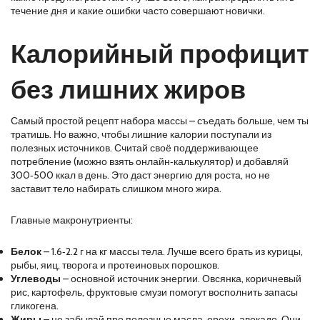
течение дня и какие ошибки часто совершают новички.
Калорийный профицит
без лишних жиров
Самый простой рецепт набора массы – съедать больше, чем ты
тратишь. Но важно, чтобы лишние калории поступали из
полезных источников. Считай своё поддерживающее
потребление (можно взять онлайн‑калькулятор) и добавляй
300‑500 ккал в день. Это даст энергию для роста, но не
заставит тело набирать слишком много жира.
Главные макронутриенты:
Белок
– 1.6‑2.2 г на кг массы тела. Лучше всего брать из курицы,
рыбы, яиц, творога и протеиновых порошков.
Углеводы
– основной источник энергии. Овсянка, коричневый
рис, картофель, фруктовые смузи помогут восполнить запасы
гликогена.
Жиры
– не забывай про полезные масла, орехи, авокадо. Они