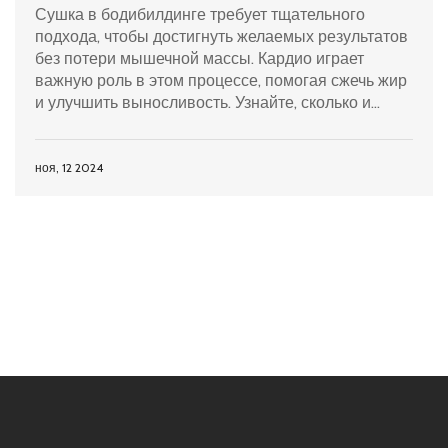
Сушка в бодибилдинге требует тщательного
подхода, чтобы достигнуть желаемых результатов
без потери мышечной массы. Кардио играет
важную роль в этом процессе, помогая сжечь жир
и улучшить выносливость. Узнайте, сколько и
какие кардио-нагрузки лучше включать в
программу сушки, чтобы сохранить мышцы и
достичь нужного рельефа.
ноя, 12 2024