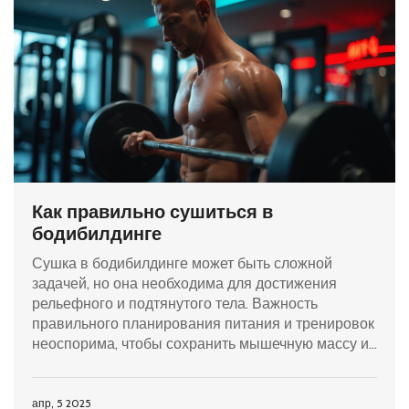
Как правильно сушиться в
бодибилдинге
Сушка в бодибилдинге может быть сложной
задачей, но она необходима для достижения
рельефного и подтянутого тела. Важность
правильного планирования питания и тренировок
неоспорима, чтобы сохранить мышечную массу и
одновременно избавиться от излишков жира.
Дисциплина, сбалансированное потребление
калорий и кардио помогут справиться с этой
апр, 5 2025