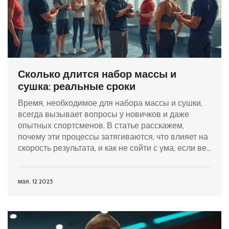
Сколько длится набор массы и
сушка: реальные сроки
Время, необходимое для набора массы и сушки,
всегда вызывает вопросы у новичков и даже
опытных спортсменов. В статье расскажем,
почему эти процессы затягиваются, что влияет на
скорость результата, и как не сойти с ума, если вес
встал. Дадим честные ориентиры по срокам для
массового и похудательного этапа. Разберём
ошибки и подготовим рабочие советы, чтобы
мая, 12 2025
достичь формы без разочарований.