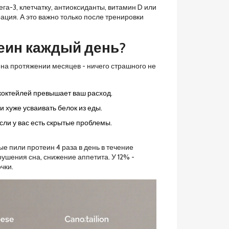
га-3, клетчатку, антиоксиданты, витамин D или
ация. А это важно только после тренировки
теин каждый день?
ь на протяжении месяцев - ничего страшного не
коктейлей превышает ваш расход.
 хуже усваивать белок из еды.
если у вас есть скрытые проблемы.
ые пили протеин 4 раза в день в течение
арушения сна, снижение аппетита. У 12% -
чки.