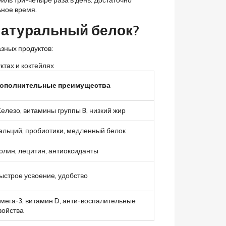
ьное время.
 натуральный белок?
зных продуктов:
ктах и коктейлях
ополнительные преимущества
елезо, витамины группы B, низкий жир
альций, пробиотики, медленный белок
олин, лецитин, антиоксиданты
ыстрое усвоение, удобство
мега-3, витамин D, анти-воспалительные
войства