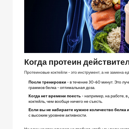
Когда протеин действите
Протеиновые коктейли - это инструмент, а не замена е
После тренировки
- в течение 30-60 минут. Это л
граммов белка - оптимальная доза.
Когда нет времени поесть
- например, на работе, в
коктейль, чем вообще ничего не съесть.
Если вы не набираете нужное количество белка 
с высоким уровнем активности.
Ни один из этих случаев не требует, чтобы вы пили кокт