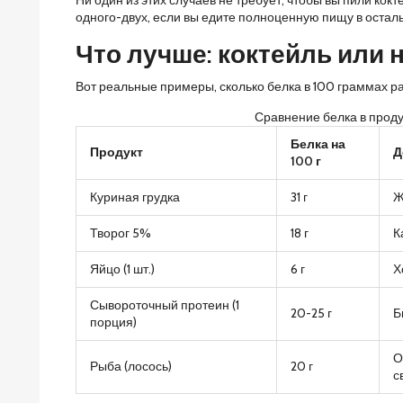
одного-двух, если вы едите полноценную пищу в остал
Что лучше: коктейль или
Вот реальные примеры, сколько белка в 100 граммах ра
Сравнение белка в проду
Белка на
Продукт
Д
100 г
Куриная грудка
31 г
Ж
Творог 5%
18 г
К
Яйцо (1 шт.)
6 г
Х
Сывороточный протеин (1
20-25 г
Б
порция)
О
Рыба (лосось)
20 г
с