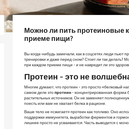
Можно ли пить протеиновые к
приеме пищи?
Вы когда-нибудь замечали, как в соцсетях люди пьют пр
тренировки и даже перед сном? Стоит ли так делать? 
при каждом приеме пищи - и не навредит ли это здоро
Протеин - это не волшебн
Многие думают, что протеин - это просто «белковый нап
самом деле это
протеин
- концентрированная форма бе
растительных источников. Он не заменяет полноценную 
поесть или вам не хватает белка в рационе.
Ваше тело не «сжигает» протеин как топливо. Оно испо
поддержки иммунитета, выработки ферментов и гормоно
лишнее просто не усваивается. Часть выводится с мочо