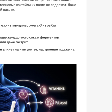
стальные питательные вещества? Витамины?
иновые коктейли их почти не содержат. Даже
й пакет».
зо из говядины, омега-3 из рыбы,
льше желудочного сока и ферментов.
или даже гастрит.
 влияет на иммунитет, настроение и даже на