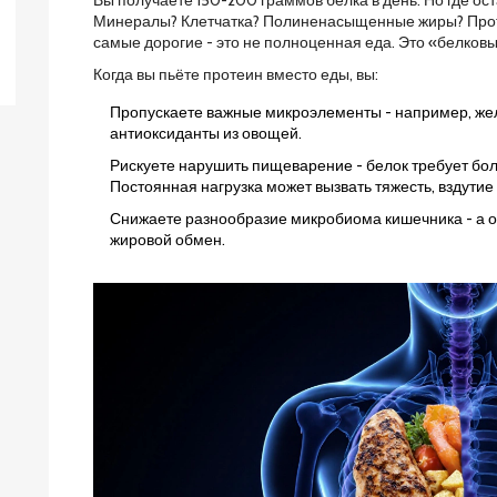
Вы получаете 150-200 граммов белка в день. Но где о
Минералы? Клетчатка? Полиненасыщенные жиры? Проте
самые дорогие - это не полноценная еда. Это «белковы
Когда вы пьёте протеин вместо еды, вы:
Пропускаете важные микроэлементы - например, желе
антиоксиданты из овощей.
Рискуете нарушить пищеварение - белок требует бо
Постоянная нагрузка может вызвать тяжесть, вздутие 
Снижаете разнообразие микробиома кишечника - а он
жировой обмен.