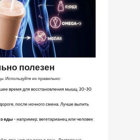
льно полезен
ды. Используйте их правильно:
учшее время для восстановления мышц. 20-30
 дороге, после ночного смена. Лучше выпить
из еды
- например, вегетарианец или человек
ейль три-четыре раза в день. Достаточно