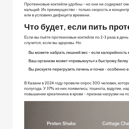
Протеиновые коктейли удобны - но они не содержат оме
кальций. Их преимущество - только скорость и концентр
или в условиях дефицита времени.
Что будет, если пить про
Если вы пьёте протеиновые коктейли по 2-3 раза в ден
случится, если вы здоровы. Но:
Вы можете набрать лишний вес - если калорийность 
Ваш организм может «привыкнуть» к быстрому белку и
Вы рискуете перегрузить печень и почки - особенно 
В Казани в 2024 году провели опрос 300 человек, котор
полугода. У 37% из них появились: тошнота, вздутие, н
повышение креатинина в крови - признак нагрузки на по